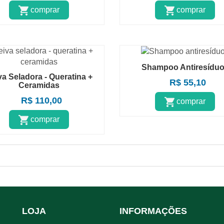
comprar
comprar
Shampoo Antiresídu
va Seladora - Queratina +
R$ 55,10
Ceramidas
R$ 110,00
comprar
comprar
LOJA
INFORMAÇÕES