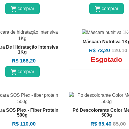
comprar
comprar
Máscara Nutritiva 1K
ra De Hidratação Intensiva
R$ 73,20
120,10
1Kg
Esgotado
R$ 168,20
comprar
a SOS Plex - Fiber Protein
Pó Descolorante Color M
500g
500g
R$ 110,00
R$ 65,40
85,00